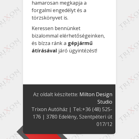
hamarosan megkapja a
forgalmi engedélyt és a
törzskönyvet is.
Keressen bennünket
bizalommal elérhetőségeinken,
és bízza ránk a
gépjármű
átírásával
járó ügyintézést!
Az oldalt készítette:
Milton Design
Studio
Trixon Autóház
| Tel.:
+36 (48) 525-
176
|
3780
Edelény
,
Szentpéteri út
017/12