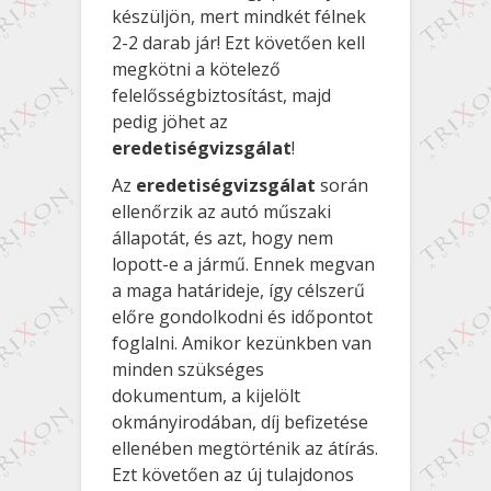
készüljön, mert mindkét félnek
2-2 darab jár! Ezt követően kell
megkötni a kötelező
felelősségbiztosítást, majd
pedig jöhet az
eredetiségvizsgálat
!
Az
eredetiségvizsgálat
során
ellenőrzik az autó műszaki
állapotát, és azt, hogy nem
lopott-e a jármű. Ennek megvan
a maga határideje, így célszerű
előre gondolkodni és időpontot
foglalni. Amikor kezünkben van
minden szükséges
dokumentum, a kijelölt
okmányirodában, díj befizetése
ellenében megtörténik az átírás.
Ezt követően az új tulajdonos