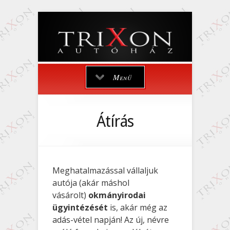
Menü
Átírás
Meghatalmazással vállaljuk
autója (akár máshol
vásárolt)
okmányirodai
ügyintézését
is, akár még az
adás-vétel napján! Az új, névre