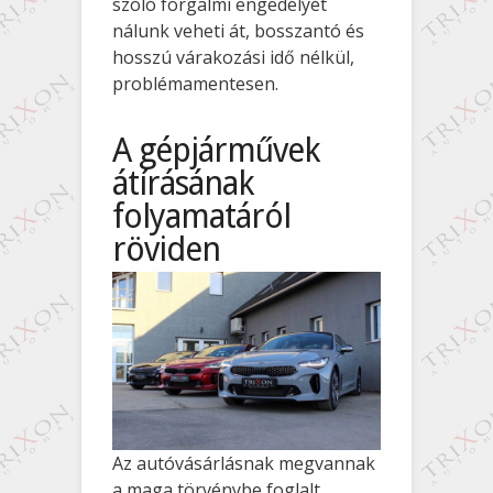
szóló forgalmi engedélyét
nálunk veheti át, bosszantó és
hosszú várakozási idő nélkül,
problémamentesen.
A gépjárművek
átírásának
folyamatáról
röviden
Az autóvásárlásnak megvannak
a maga törvénybe foglalt