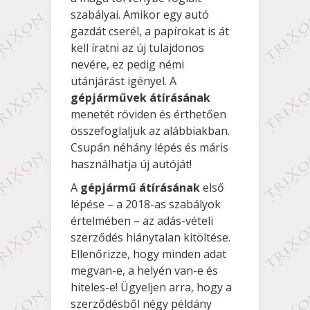
szabályai. Amikor egy autó
gazdát cserél, a papírokat is át
kell íratni az új tulajdonos
nevére, ez pedig némi
utánjárást igényel. A
gépjárművek átírásának
menetét röviden és érthetően
összefoglaljuk az alábbiakban.
Csupán néhány lépés és máris
használhatja új autóját!
A
gépjármű
átírásának
első
lépése – a 2018-as szabályok
értelmében – az adás-vételi
szerződés hiánytalan kitöltése.
Ellenőrizze, hogy minden adat
megvan-e, a helyén van-e és
hiteles-e! Ügyeljen arra, hogy a
szerződésből négy példány