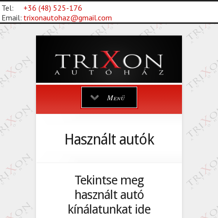
Tel:
+36 (48) 525-176
Email:
trixonautohaz@gmail.com
Menü
Használt autók
Tekintse meg
használt autó
kínálatunkat ide