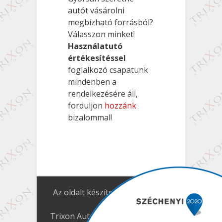
autót vásárolni
megbízható forrásból?
Válasszon minket!
Használatutó
értékesítéssel
foglalkozó csapatunk
mindenben a
rendelkezésére áll,
forduljon
hozzánk
bizalommal!
Az oldalt készítette:
Milton Design
Studio
Trixon Autóház
| Tel.:
+36 (48) 525-