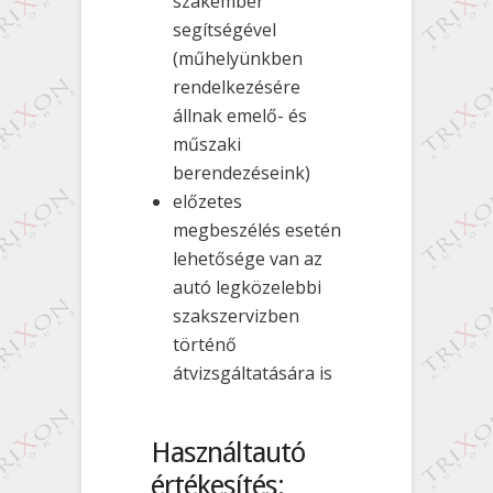
szakember
segítségével
(műhelyünkben
rendelkezésére
állnak emelő- és
műszaki
berendezéseink)
előzetes
megbeszélés esetén
lehetősége van az
autó legközelebbi
szakszervizben
történő
átvizsgáltatására is
Használtautó
értékesítés: