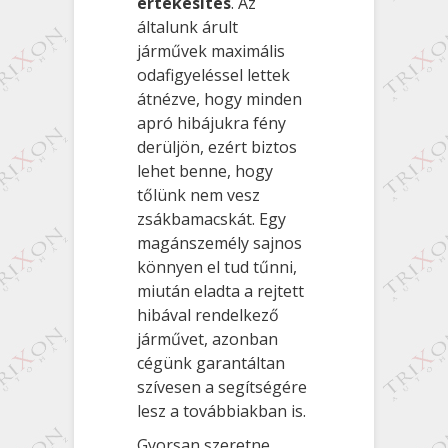
értékesítés
. Az
általunk árult
járművek maximális
odafigyeléssel lettek
átnézve, hogy minden
apró hibájukra fény
derüljön, ezért biztos
lehet benne, hogy
tőlünk nem vesz
zsákbamacskát. Egy
magánszemély sajnos
könnyen el tud tűnni,
miután eladta a rejtett
hibával rendelkező
járművet, azonban
cégünk garantáltan
szívesen a segítségére
lesz a továbbiakban is.
Gyorsan szeretne