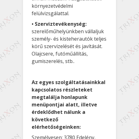
környezetvédelmi
felülvizsgálattal.
• Szerviztevékenység:
szerelőműhelyünkben vállaljuk
személy- és kisteherautók teljes
körű szervizelését és javítását.
Olajcsere, futóműállítás,
gumiszerelés, stb..
Az egyes szolgáltatásainkkal
kapcsolatos részleteket
megtalálja honlapunk
menüpontjai alatt, illetve
érdeklődhet nálunk a
következő
elérhetőségeinken:
Személyesen: 3780 Edelény,