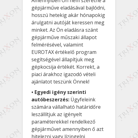
Amennyiben Ön nem szeretne a
gépjárműve eladásával bajlódni,
hosszú hetekig akár hónapokig
árulgatni autóját keressen meg
minket. Az Ön eladásra szánt
gépjárműve műszaki állapot
felmérésével, valamint
EUROTAX értékelő program
segítségével állapítjuk meg
gépkocsija értékét. Korrekt, a
piaci árakhoz igazodó vételi
ajánlatot teszünk Önnek!
• Egyedi igény szerinti
autóbeszerzés:
Ügyfeleink
számára vállalható határidőre
leszállítjuk az igényelt
paraméterekkel rendelkező
gépjárművet amennyiben ő azt
hitelezni vagy lízingelni