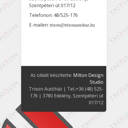
Szentpéteri út 017/12
Telefonon: 48/525-176
E-mailen:
trixon@trixonautohaz.hu
Az oldalt készítette:
Milton Design
Studio
Trixon Autóház
| Tel.:
+36 (48) 525-
176
|
3780
Edelény
,
Szentpéteri út
017/12