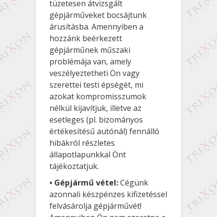
tüzetesen átvizsgált
gépjárműveket bocsájtunk
árusításba. Amennyiben a
hozzánk beérkezett
gépjárműnek műszaki
problémája van, amely
veszélyeztetheti Ön vagy
szerettei testi épségét, mi
azokat kompromisszumok
nélkül kijavítjuk, illetve az
esetleges (pl. bizományos
értékesítésű autónál) fennálló
hibákról részletes
állapotlapunkkal Önt
tájékoztatjuk.
• Gépjármű vétel:
Cégünk
azonnali készpénzes kifizetéssel
felvásárolja gépjárművét!