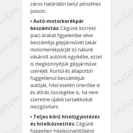
záros határidőn belül pénzéhez
jusson.
• Autó-motorkerékpár
beszámítás:
Cégünk korrekt
piaci árakat figyelembe véve
beszámítja gépjárművét (akár
motorkerékpárját is) nálunk
vásárolt autóink egyikébe, ezzel
is megkönnyítjük gépjárműve
cseréjét. Kortól és állapottól
függetlenül beszámítjuk
autóját, hitel esetén önerőbe is
és átírás összegébe is, ha nem
szeretne újabb tartalékokat
mozgósítani.
•
Teljes körű hitelügyintézés
és hitelközvetítés:
Cégünk
független hitelközvetítőként