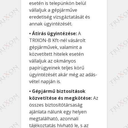
esetén is telepünkön belül
vállaljuk a gépjárműve
eredetiség vizsgáztatását és
annak ügyintézését.
• Átírás ügyintézése:
A
TRIXON-B Kft-nél vásárolt
gépjárművek, valamint a
közvetített hitelek esetén
vállaljuk az okmányos
papírügyeinek teljes körű
ügyintézését akár még az adás-
vétel napján is.
• Gépjármű biztosítások
közvetítése és megkötése:
Az
összes biztosítótársaság
ajánlata nálunk egy helyen
megtalálható, azonnali
tájékoztatás hívható le, s az