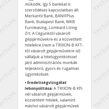
működik, így 5 bankkal is
szerződéses kapcsolatban áll:
Merkantil Bank, BANIFPlus
Bank, Budapest Bank, MKB
Euroleasing, Lombard Lízing
Zrt. A Cégünktől vásárolt
gépjárművekre és a közvetített
hitelekre (nem a TRIXON-B KFT-
től vásárolt gépjárművekre is!)
vállaljuk a hitelügyintézéssel
járó adminisztrációs munkák
teljeskörű, gyors és rugalmas
ügyintézését.
•
Eredetiségvizsgálat
lebonyolítása:
A TRIXON-B Kft-
nél vásárolt gépjárművek,
közvetített hitelek, valamint
máshol vásárolt gépjárművek