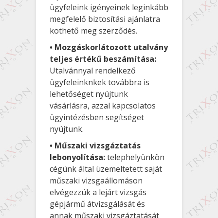
ügyfeleink igényeinek leginkább
megfelelő biztosítási ajánlatra
köthető meg szerződés.
• Mozgáskorlátozott utalvány
teljes értékű beszámítása:
Utalvánnyal rendelkező
ügyfeleinknkek továbbra is
lehetőséget nyújtunk
vásárlásra, azzal kapcsolatos
ügyintézésben segítséget
nyújtunk.
• Műszaki vizsgáztatás
lebonyolítása:
telephelyünkön
cégünk által üzemeltetett saját
műszaki vizsgaállomáson
elvégezzük a lejárt vizsgás
gépjármű átvizsgálását és
annak műszaki vizsgáztatását